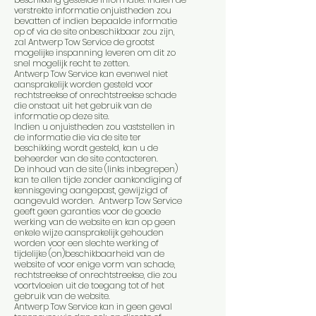
verstrekte informatie onjuistheden zou
bevatten of indien bepaalde informatie
op of via de site onbeschikbaar zou zijn,
zal Antwerp Tow Service de grootst
mogelijke inspanning leveren om dit zo
snel mogelijk recht te zetten.
Antwerp Tow Service kan evenwel niet
aansprakelijk worden gesteld voor
rechtstreekse of onrechtstreekse schade
die onstaat uit het gebruik van de
informatie op deze site.
Indien u onjuistheden zou vaststellen in
de informatie die via de site ter
beschikking wordt gesteld, kan u de
beheerder van de site contacteren.
De inhoud van de site (links inbegrepen)
kan te allen tijde zonder aankondiging of
kennisgeving aangepast, gewijzigd of
aangevuld worden. Antwerp Tow Service
geeft geen garanties voor de goede
werking van de website en kan op geen
enkele wijze aansprakelijk gehouden
worden voor een slechte werking of
tijdelijke (on)beschikbaarheid van de
website of voor enige vorm van schade,
rechtstreekse of onrechtstreekse, die zou
voortvloeien uit de toegang tot of het
gebruik van de website.
Antwerp Tow Service kan in geen geval