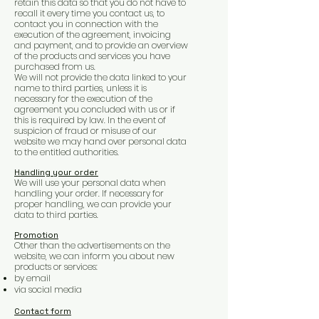
retain this data so that you do not have to
recall it every time you contact us, to
contact you in connection with the
execution of the agreement, invoicing
and payment, and to provide an overview
of the products and services you have
purchased from us.
We will not provide the data linked to your
name to third parties, unless it is
necessary for the execution of the
agreement you concluded with us or if
this is required by law. In the event of
suspicion of fraud or misuse of our
website we may hand over personal data
to the entitled authorities.
Handling your order
We will use your personal data when
handling your order. If necessary for
proper handling, we can provide your
data to third parties.
Promotion
Other than the advertisements on the
website, we can inform you about new
products or services:
by email
via social media
Contact form