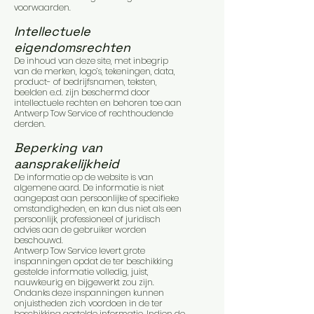
voorwaarden.
Intellectuele
eigendomsrechten
De inhoud van deze site, met inbegrip
van de merken, logo’s, tekeningen, data,
product- of bedrijfsnamen, teksten,
beelden e.d. zijn beschermd door
intellectuele rechten en behoren toe aan
Antwerp Tow Service of rechthoudende
derden.
Beperking van
aansprakelijkheid
De informatie op de website is van
algemene aard. De informatie is niet
aangepast aan persoonlijke of specifieke
omstandigheden, en kan dus niet als een
persoonlijk, professioneel of juridisch
advies aan de gebruiker worden
beschouwd.
Antwerp Tow Service levert grote
inspanningen opdat de ter beschikking
gestelde informatie volledig, juist,
nauwkeurig en bijgewerkt zou zijn.
Ondanks deze inspanningen kunnen
onjuistheden zich voordoen in de ter
beschikking gestelde informatie. Indien de