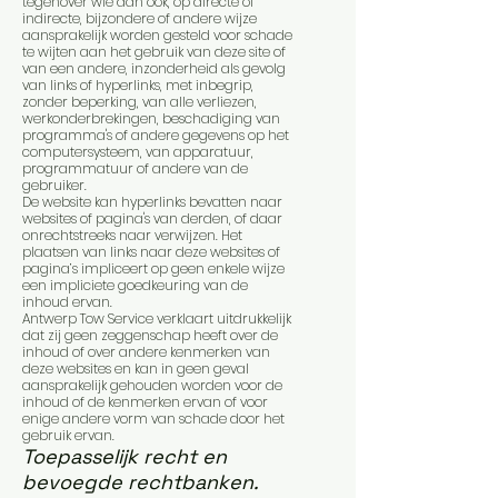
tegenover wie dan ook, op directe of
indirecte, bijzondere of andere wijze
aansprakelijk worden gesteld voor schade
te wijten aan het gebruik van deze site of
van een andere, inzonderheid als gevolg
van links of hyperlinks, met inbegrip,
zonder beperking, van alle verliezen,
werkonderbrekingen, beschadiging van
programma's of andere gegevens op het
computersysteem, van apparatuur,
programmatuur of andere van de
gebruiker.
De website kan hyperlinks bevatten naar
websites of pagina's van derden, of daar
onrechtstreeks naar verwijzen. Het
plaatsen van links naar deze websites of
pagina’s impliceert op geen enkele wijze
een impliciete goedkeuring van de
inhoud ervan.
Antwerp Tow Service verklaart uitdrukkelijk
dat zij geen zeggenschap heeft over de
inhoud of over andere kenmerken van
deze websites en kan in geen geval
aansprakelijk gehouden worden voor de
inhoud of de kenmerken ervan of voor
enige andere vorm van schade door het
gebruik ervan.
Toepasselijk recht en
bevoegde rechtbanken.