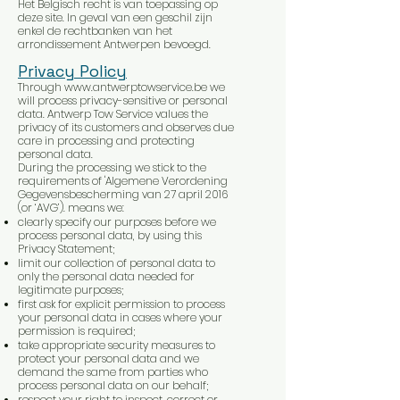
Het Belgisch recht is van toepassing op
deze site. In geval van een geschil zijn
enkel de rechtbanken van het
arrondissement Antwerpen bevoegd.
Privacy Policy
Through
www.antwerptowservice.be
we
will process privacy-sensitive or personal
data. Antwerp Tow Service values the
privacy of its customers and observes due
care in processing and protecting
personal data.
During the processing we stick to the
requirements of 'Algemene Verordening
Gegevensbescherming van 27 april 2016
(or ‘AVG’). means we:
clearly specify our purposes before we
process personal data, by using this
Privacy Statement;
limit our collection of personal data to
only the personal data needed for
legitimate purposes;
first ask for explicit permission to process
your personal data in cases where your
permission is required;
take appropriate security measures to
protect your personal data and we
demand the same from parties who
process personal data on our behalf;
respect your right to inspect, correct or