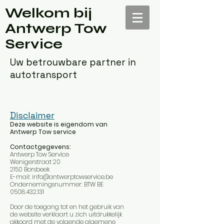
Welkom bij
Antwerp Tow
Service
Uw betrouwbare partner in
autotransport
Disclaimer
Deze website is eigendom van
Antwerp Tow service
Contactgegevens:
Antwerp Tow Service
Wenigerstraat 20
2150 Borsbeek
E-mail:
info@antwerptowservice.be
Ondernemingsnummer: BTW BE
0508.432.131
Door de toegang tot en het gebruik van
de website verklaart u zich uitdrukkelijk
akkoord met de volgende algemene